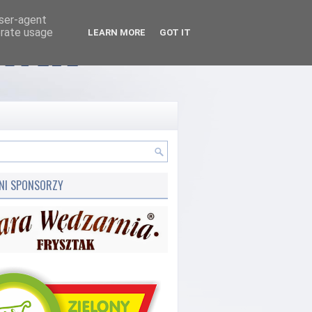
user-agent
erate usage
LEARN MORE
GOT IT
LNI SPONSORZY