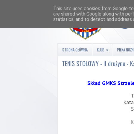
This site uses cookies from Google to 
are shared with Google along with per
statistics, and to detect and address 
STRONA GŁÓWNA
KLUB
»
PIŁKA NOŻN
TENIS STOŁOWY - II drużyna - K
Skład GMKS Strzele
T
Kat
S
K